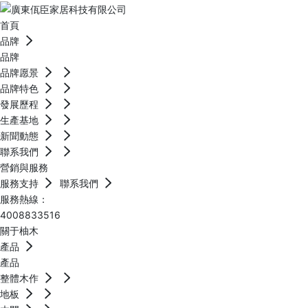
首頁
品牌
品牌
品牌愿景
品牌特色
發展歷程
生產基地
新聞動態
聯系我們
營銷與服務
服務支持
聯系我們
服務熱線：
4008833516
關于柚木
產品
產品
整體木作
地板