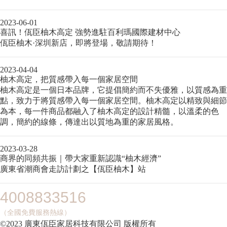
2023-06-01
喜訊！佤臣柚木高定 強勢進駐百利瑪國際建材中心
佤臣柚木·深圳新店，即將登場，敬請期待！
2023-04-04
柚木高定，把質感帶入每一個家居空間
柚木高定是一個日本品牌，它提倡簡約而不失優雅，以質感為重
點，致力于將質感帶入每一個家居空間。柚木高定以精致與細節
為本，每一件商品都融入了柚木高定的設計精髓，以溫柔的色
調，簡約的線條，傳達出以質地為重的家居風格。
2023-03-28
商界的同頻共振｜帶大家重新認識“柚木經濟”
廣東省潮商會走訪計劃之【佤臣柚木】站
4008833516
（全國免費服務熱線）
©2023 廣東佤臣家居科技有限公司 版權所有