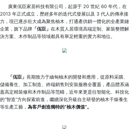
廣東佤臣家居科技有限公司，起源于 20 世紀 60 年代，在
2013 年正式成立，歷經多年的迭代式發展以及 3 代人的傳承接
力，現已逐步壯大成為聚焦柚木，打通產供銷一體化的全產業鏈
企業，旗下品牌
「佤臣」
在木質人居環境高端定制、家裝整體解
決方案、木作制品等領域都具有舉足輕重的實力和地位。
「佤臣」
長期致力于緬甸柚木的開發和應用，從原料采購、
儲備養生、加工制造、終端銷售到安裝服務全覆蓋，產品體系涵
蓋高定精裝修和木作制品等范疇，近年來更是往智能化、科技化
的“智造”方向探索前進，繼續深化升級自主研發的柚木干燥養生
等生產工藝，
為客戶創造獨特的“柚木價值”。