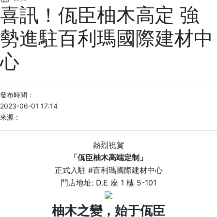
喜訊！佤臣柚木高定 強
勢進駐百利瑪國際建材中
心
發布時間：
2023-06-01 17:14
來源：
熱烈祝賀
「佤臣柚木高端定制」
正式入駐 #百利瑪國際建材中心
門店地址: D.E 座 1 樓 5-101
柚木之變，始于佤臣