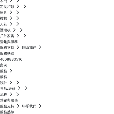
木門
定制柜類
家具
樓梯
天花
護墻板
戶外家具
營銷與服務
服務支持
聯系我們
服務熱線：
4008833516
案例
服務
服務
設計
售后/維修
流程
營銷與服務
服務支持
聯系我們
服務熱線：